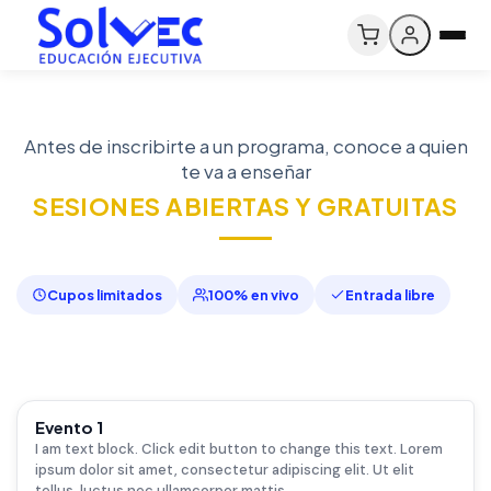
Antes de inscribirte a un programa, conoce a quien
te va a enseñar
SESIONES ABIERTAS Y GRATUITAS
Cupos limitados
100% en vivo
Entrada libre
ONLINE
Evento 1
6
I am text block. Click edit button to change this text. Lorem
AGO
ipsum dolor sit amet, consectetur adipiscing elit. Ut elit
tellus, luctus nec ullamcorper mattis,…